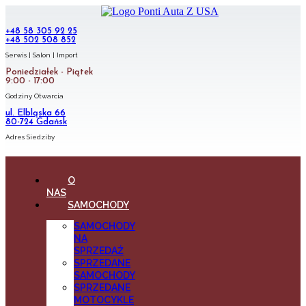
+48 58 305 92 25
+48 502 508 852
Serwis | Salon | Import
Poniedziałek - Piątek
9:00 - 17:00
Godziny Otwarcia
ul. Elbląska 66
80-724 Gdańsk
Adres Siedziby
O
NAS
SAMOCHODY
SAMOCHODY
NA
SPRZEDAŻ
SPRZEDANE
SAMOCHODY
SPRZEDANE
MOTOCYKLE