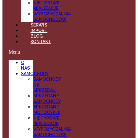
NIETYPOWE
REALIZACJE
WYPOŻYCZALNIA
SAMOCHODÓW
SERWIS
IMPORT
BLOG
KONTAKT
Menu
O
NAS
SAMOCHODY
SAMOCHODY
NA
SPRZEDAŻ
SPRZEDANE
SAMOCHODY
SPRZEDANE
MOTOCYKLE
NIETYPOWE
REALIZACJE
WYPOŻYCZALNIA
SAMOCHODÓW